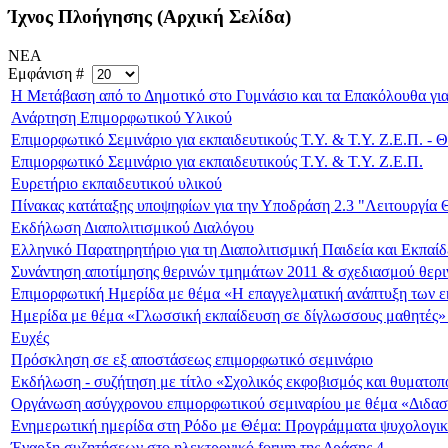
Ίχνος Πλοήγησης (Αρχική Σελίδα)
ΝΕΑ
Εμφάνιση #
Η Μετάβαση από το Δημοτικό στο Γυμνάσιο και τα Επακόλουθα γι
Ανάρτηση Επιμορφωτικού Υλικού
Επιμορφωτικό Σεμινάριο για εκπαιδευτικούς Τ.Υ. & Τ.Υ. Ζ.Ε.Π. - 
Επιμορφωτικό Σεμινάριο για εκπαιδευτικούς Τ.Υ. & Τ.Υ. Ζ.Ε.Π.
Ευρετήριο εκπαιδευτικού υλικού
Πίνακας κατάταξης υποψηφίων για την Υποδράση 2.3 "Λειτουργία Θ
Εκδήλωση Διαπολιτισμικού Διαλόγου
Ελληνικό Παρατηρητήριο για τη Διαπολιτισμική Παιδεία και Εκπαί
Συνάντηση αποτίμησης θερινών τμημάτων 2011 & σχεδιασμού θερ
Επιμορφωτική Ημερίδα με θέμα «Η επαγγελματική ανάπτυξη των εκπ
Ημερίδα με θέμα «Γλωσσική εκπαίδευση σε δίγλωσσους μαθητές» 
Ευχές
Πρόσκληση σε εξ αποστάσεως επιμορφωτικό σεμινάριο
Εκδήλωση - συζήτηση με τίτλο «Σχολικός εκφοβισμός και θυματοπ
Οργάνωση ασύγχρονου επιμορφωτικού σεμιναρίου με θέμα «Διδασκ
Ενημερωτική ημερίδα στη Ρόδο με Θέμα: Προγράμματα ψυχολογική
Έναρξη συζητήσεων στο ηλεκτρονικό forum της Δράσης 4