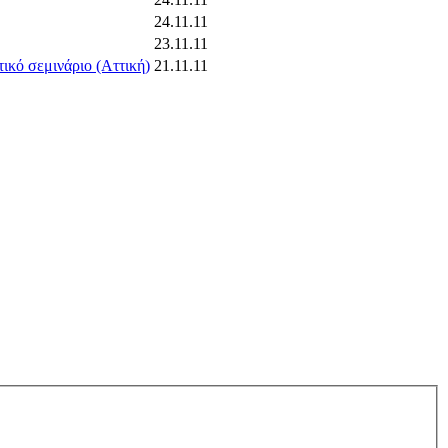
24.11.11
23.11.11
ικό σεμινάριο (Αττική)
21.11.11