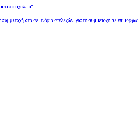
αι στο σχολείο"
ν συμμετοχή στα σεμινάρια στελεχών, για τη συμμετοχή σε επιμορφωτ