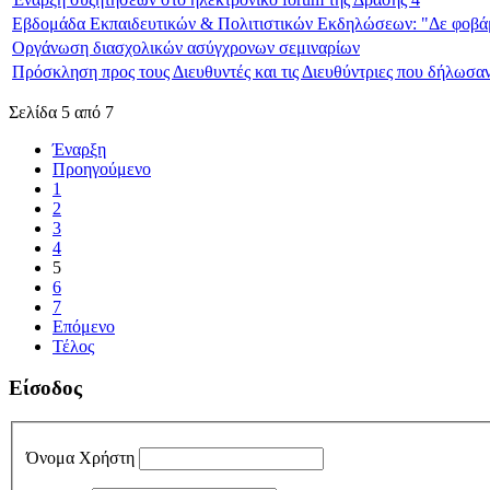
Εβδομάδα Εκπαιδευτικών & Πολιτιστικών Εκδηλώσεων: "Δε φοβάμ
Οργάνωση διασχολικών ασύγχρονων σεμιναρίων
Πρόσκληση προς τους Διευθυντές και τις Διευθύντριες που δήλωσα
Σελίδα 5 από 7
Έναρξη
Προηγούμενο
1
2
3
4
5
6
7
Επόμενο
Τέλος
Είσοδος
Όνομα Χρήστη