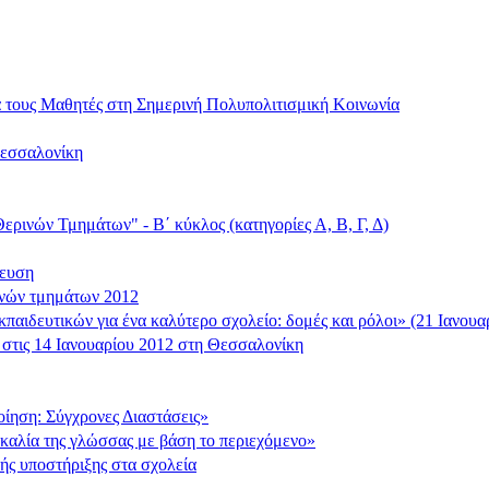
α τους Μαθητές στη Σημερινή Πολυπολιτισμική Κοινωνία
Θεσσαλονίκη
ερινών Τμημάτων" - Β΄ κύκλος (κατηγορίες Α, Β, Γ, Δ)
δευση
ινών τμημάτων 2012
αιδευτικών για ένα καλύτερο σχολείο: δομές και ρόλοι» (21 Ιανουα
στις 14 Ιανουαρίου 2012 στη Θεσσαλονίκη
οίηση: Σύγχρονες Διαστάσεις»
αλία της γλώσσας με βάση το περιεχόμενο»
ς υποστήριξης στα σχολεία