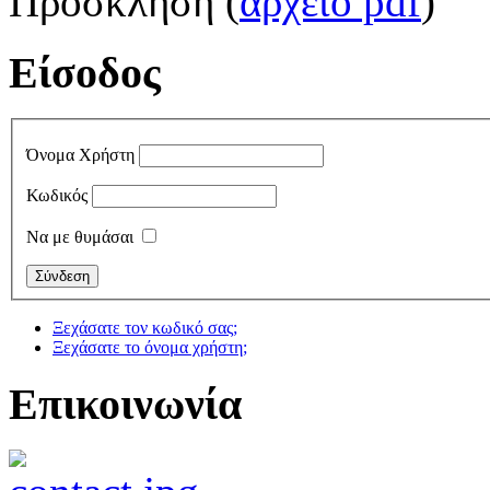
Πρόσκληση (
αρχείο pdf
)
Είσοδος
Όνομα Χρήστη
Κωδικός
Να με θυμάσαι
Ξεχάσατε τον κωδικό σας;
Ξεχάσατε το όνομα χρήστη;
Επικοινωνία