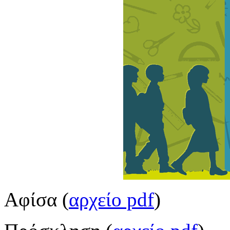
Αφίσα (
αρχείο pdf
)